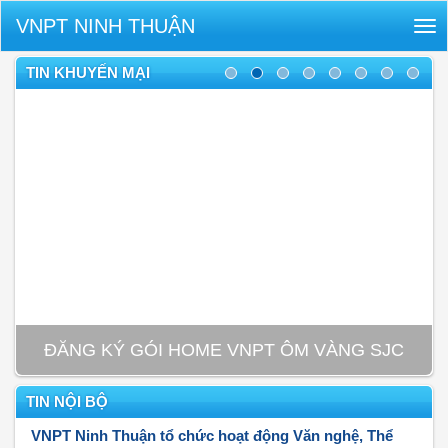
VNPT NINH THUẬN
Tog
nav
TIN KHUYẾN MẠI
ĐĂNG KÝ GÓI HOME VNPT ÔM VÀNG SJC
TIN NỘI BỘ
VNPT Ninh Thuận tổ chức hoạt động Văn nghệ, Thể