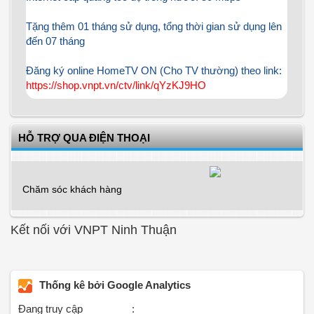
Tặng thêm 01 tháng sử dụng, tổng thời gian sử dụng lên
đến 07 tháng
Đăng ký online HomeTV ON (Cho TV thường) theo link:
https://shop.vnpt.vn/ctv/link/qYzKJ9HO
HỖ TRỢ QUA ĐIỆN THOẠI
Chăm sóc khách hàng
Kết nối với VNPT Ninh Thuận
Thống kê bởi Google Analytics
Đang truy cập
: