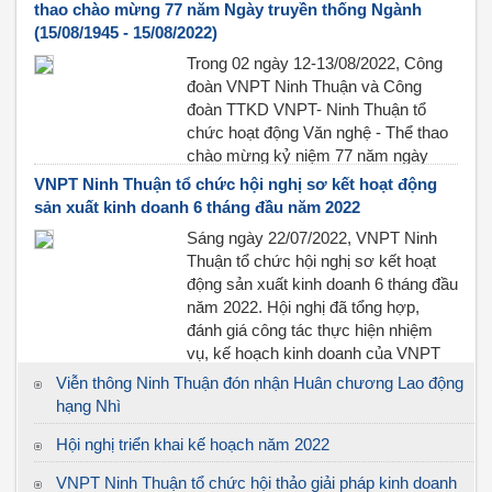
thao chào mừng 77 năm Ngày truyền thống Ngành
(15/08/1945 - 15/08/2022)
Trong 02 ngày 12-13/08/2022, Công
đoàn VNPT Ninh Thuận và Công
đoàn TTKD VNPT- Ninh Thuận tổ
chức hoạt động Văn nghệ - Thể thao
chào mừng kỷ niệm 77 năm ngày
truyền thống ngành Bưu điện.
VNPT Ninh Thuận tổ chức hội nghị sơ kết hoạt động
sản xuất kinh doanh 6 tháng đầu năm 2022
Sáng ngày 22/07/2022, VNPT Ninh
Thuận tổ chức hội nghị sơ kết hoạt
động sản xuất kinh doanh 6 tháng đầu
năm 2022. Hội nghị đã tổng hợp,
đánh giá công tác thực hiện nhiệm
vụ, kế hoạch kinh doanh của VNPT
Ninh Thuận 6 tháng đầu năm, đề ra
Viễn thông Ninh Thuận đón nhận Huân chương Lao động
phương hướng, nhiệm vụ trọng tâm 6
hạng Nhì
tháng cuối năm.
Hội nghị triển khai kế hoạch năm 2022
VNPT Ninh Thuận tổ chức hội thảo giải pháp kinh doanh