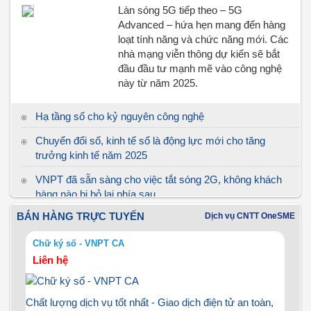
Làn sóng 5G tiếp theo – 5G
Advanced – hứa hẹn mang đến hàng
loạt tính năng và chức năng mới. Các
nhà mạng viễn thông dự kiến sẽ bắt
đầu đầu tư mạnh mẽ vào công nghệ
này từ năm 2025.
Hạ tầng số cho kỷ nguyên công nghệ
Chuyển đổi số, kinh tế số là động lực mới cho tăng
trưởng kinh tế năm 2025
VNPT đã sẵn sàng cho việc tắt sóng 2G, không khách
hàng nào bị bỏ lại phía sau
BÁN HÀNG TRỰC TUYẾN
Dịch vụ CNTT OneSME
VNPT IoT Platform - Nền tảng cho sáng tạo sản phẩm
công nghệ số VN trên hạ tầng mạng 5G
Chữ ký số - VNPT CA
Những dấu ấn phát triển của VNPT Money trong năm
Liên hệ
2022
Đưa cáp quang, điện đến 266 thôn, bản trong năm 2023
Chất lượng dịch vụ tốt nhất - Giao dịch điện tử an toàn,