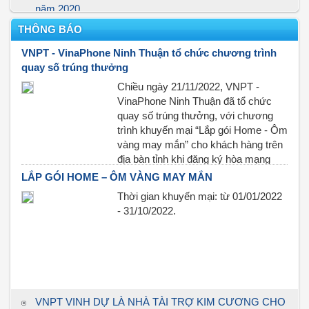
năm 2020
THÔNG BÁO
VNPT Ninh Thuận tổ chức Hội nghị sơ kết quý I năm
2021
VNPT - VinaPhone Ninh Thuận tổ chức chương trình
quay số trúng thưởng
Đẩy nhanh tiến độ xây dựng Đề án Đô thị thông minh cho
thành phố Phan Rang - Tháp Chàm
Chiều ngày 21/11/2022, VNPT -
VinaPhone Ninh Thuận đã tổ chức
VNPT địa bàn Ninh Thuận chung tay hỗ trợ người dân
quay số trúng thưởng, với chương
Văn Lâm yên tâm cách ly phòng, chống dịch Covid – 19
trình khuyến mại “Lắp gói Home - Ôm
với số tiền ủng hộ 100 triệu đồng
vàng may mắn” cho khách hàng trên
địa bàn tỉnh khi đăng ký hòa mạng
mới và hoàn công Gói
LẮP GÓI HOME – ÔM VÀNG MAY MẮN
HomeTV/HomeCombo/Văn phòng
Thời gian khuyến mại: từ 01/01/2022
Data/FiberVNN+MyTV từ ngày
- 31/10/2022.
01/01/2022 - 31/10/2022.
VNPT VINH DỰ LÀ NHÀ TÀI TRỢ KIM CƯƠNG CHO