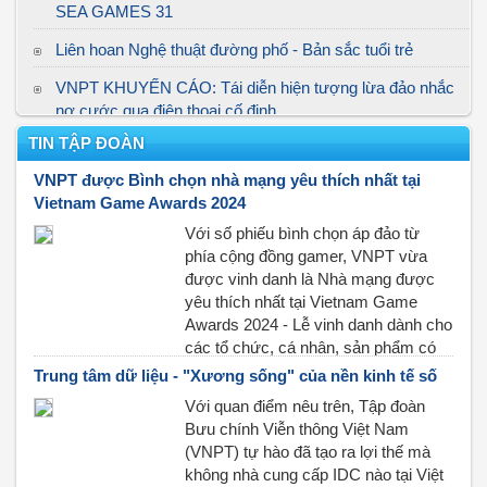
SEA GAMES 31
Liên hoan Nghệ thuật đường phố - Bản sắc tuổi trẻ
VNPT KHUYẾN CÁO: Tái diễn hiện tượng lừa đảo nhắc
nợ cước qua điện thoại cố định
TIN TẬP ĐOÀN
Hai tuyến cáp quang biển gặp sự cố
VNPT được Bình chọn nhà mạng yêu thích nhất tại
Thông báo chuyển đổi mã vùng ĐIỆN THOẠI CỐ ĐỊNH
Vietnam Game Awards 2024
Với số phiếu bình chọn áp đảo từ
phía cộng đồng gamer, VNPT vừa
được vinh danh là Nhà mạng được
yêu thích nhất tại Vietnam Game
Awards 2024 - Lễ vinh danh dành cho
các tổ chức, cá nhân, sản phẩm có
thành tích, đóng góp nổi bật trong lĩnh
Trung tâm dữ liệu - "Xương sống" của nền kinh tế số
vực game Việt Nam, nằm trong chuỗi
Với quan điểm nêu trên, Tập đoàn
sự kiện Vietnam GameVerser 2024.
Bưu chính Viễn thông Việt Nam
(VNPT) tự hào đã tạo ra lợi thế mà
không nhà cung cấp IDC nào tại Việt