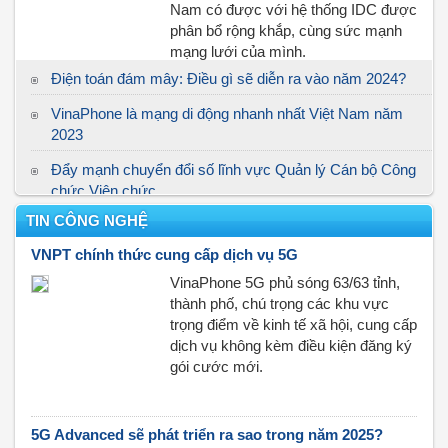
Nam có được với hệ thống IDC được
phân bổ rộng khắp, cùng sức mạnh
mạng lưới của mình.
Điện toán đám mây: Điều gì sẽ diễn ra vào năm 2024?
VinaPhone là mạng di động nhanh nhất Việt Nam năm
2023
Đẩy mạnh chuyển đổi số lĩnh vực Quản lý Cán bộ Công
chức Viên chức
TIN CÔNG NGHỆ
VNPT - Tiên phong cung cấp chữ ký số bằng phương
thức điện tử
VNPT chính thức cung cấp dịch vụ 5G
Sắp diễn ra Diễn đàn quốc gia Phát triển doanh nghiệp
VinaPhone 5G phủ sóng 63/63 tỉnh,
công nghệ số Việt Nam lần thứ tư
thành phố, chú trọng các khu vực
trọng điểm về kinh tế xã hội, cung cấp
Doanh nghiệp hoạt động hiệu quả hơn nhờ chọn nhà
dịch vụ không kèm điều kiện đăng ký
cung cấp hóa đơn điện tử uy tín
gói cước mới.
5G Advanced sẽ phát triển ra sao trong năm 2025?