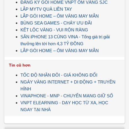
ĐĂNG KÝ GÓI HOME VNPT ÔM VÀNG SJC
LẮP MYTV QUÀ LIỀN TAY
LẮP GÓI HOME – ÔM VÀNG MAY MẮN
️BÙNG SEA GAMES - CHÁY ƯU ĐÃI
KẾT LỘC VÀNG - VUI RỘN RÀNG
SĂN iPHONE 13 CÙNG VINA - Tổng giá trị giải
thưởng lên tới hơn 4,3 TỶ ĐỒNG
LẮP GÓI HOME – ÔM VÀNG MAY MẮN
Tin cũ hơn
TỐC ĐỘ NHÂN ĐÔI - GIÁ KHÔNG ĐỔI
NGÀY VÀNG INTERNET + DI ĐỘNG + TRUYỀN
HÌNH
VINAPHONE - MNP - CHUYỂN MẠNG GIỮ SỐ
VNPT ELEARNING - DẠY HỌC TỪ XA, HỌC
NGAY TẠI NHÀ