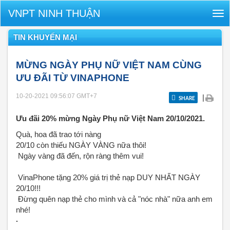
VNPT NINH THUẬN
Tog
nav
TIN KHUYẾN MẠI
MỪNG NGÀY PHỤ NỮ VIỆT NAM CÙNG
ƯU ĐÃI TỪ VINAPHONE
10-20-2021 09:56:07
GMT+7
|
SHARE
Ưu đãi 20% mừng Ngày Phụ nữ Việt Nam 20/10/2021.
Quà, hoa đã trao tới nàng
20/10 còn thiếu NGÀY VÀNG nữa thôi! ️
Ngày vàng đã đến, rộn ràng thêm vui!
VinaPhone tặng 20% giá trị thẻ nạp DUY NHẤT NGÀY
20/10!!!
Đừng quên nạp thẻ cho mình và cả "nóc nhà" nữa anh em
nhé!