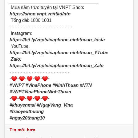
____________________________________
Mua sắm trực tuyến tại VNPT Shop:
https://shop.vnpt.vn/ttkd/ntn
Tổng đài: 1800 1091
- - - - - - - - - - - - - - - - - - - - - - -
Instagram:
https://bit.ly/vnptvinaphone-ninhthuan_Insta
YouTube:
https://bit.ly/vnptvinaphone-ninhthuan_YTube
Zalo:
https://bit.ly/vnptvinaphone-ninhthuan_Zalo
- - - - - - - - - - - - - - - - - - - - - -
-
-
-
-
-
-
#VNPT #VinaPhone #NinhThuan #NTN
#VNPTVinaPhoneNinhThuan
-
-
-
-
-
-
#khuyenmai #NgayVang_Vina
#traoyeuthuong
#ngay20thang10
Tin mới hơn