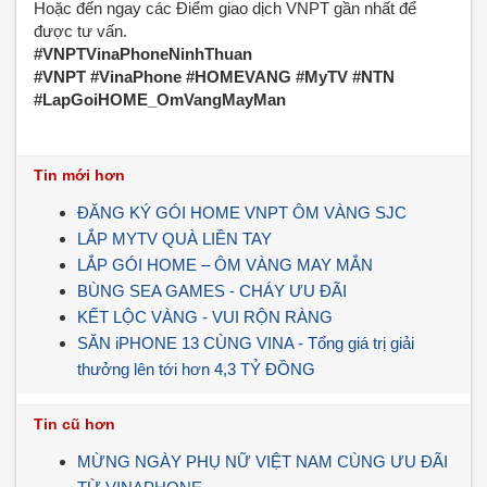
Hoặc đến ngay các Điểm giao dịch VNPT gần nhất để
được tư vấn.
#VNPTVinaPhoneNinhThuan
#VNPT #VinaPhone #HOMEVANG #MyTV #NTN
#LapGoiHOME_OmVangMayMan
Tin mới hơn
ĐĂNG KÝ GÓI HOME VNPT ÔM VÀNG SJC
LẮP MYTV QUÀ LIỀN TAY
LẮP GÓI HOME – ÔM VÀNG MAY MẮN
️BÙNG SEA GAMES - CHÁY ƯU ĐÃI
KẾT LỘC VÀNG - VUI RỘN RÀNG
SĂN iPHONE 13 CÙNG VINA - Tổng giá trị giải
thưởng lên tới hơn 4,3 TỶ ĐỒNG
Tin cũ hơn
MỪNG NGÀY PHỤ NỮ VIỆT NAM CÙNG ƯU ĐÃI