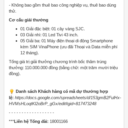
- Không bao gồm thuê bao công nghiệp vụ, thuê bao dùng
thử.
Cơ cấu giải thưởng
01 Giải đặc biệt: 01 cây vàng SJC.
03 Giải nhì: 01 Led Tivi 43 inch.
05 Giải ba: 01 Máy điện thoại di động Smartphone
kèm SIM VinaPhone (ưu đãi Thoại và Data miễn phí
12 tháng).
Tổng giá trị giải thưởng chương trình bốc thăm trúng
thưởng: 110.000.000 đồng (bằng chữ: một trăm mười triệu
đồng).
Danh sách Khách hàng có mã dự thưởng hợp
lệ:
https://docs.google.com/spreadsheets/d/153gmB2FulHx-
HVMsHLoqtKl2oBrP_gGx/edit#gid=817473248
- - - - - - - - - - - - - - - - - -
***
Liên hệ Tổng đài:
18001166