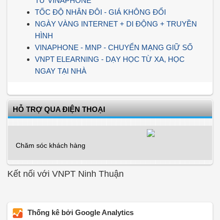
TỪ VINAPHONE
TỐC ĐỘ NHÂN ĐÔI - GIÁ KHÔNG ĐỔI
NGÀY VÀNG INTERNET + DI ĐỘNG + TRUYỀN
HÌNH
VINAPHONE - MNP - CHUYỂN MẠNG GIỮ SỐ
VNPT ELEARNING - DẠY HỌC TỪ XA, HỌC
NGAY TẠI NHÀ
HỖ TRỢ QUA ĐIỆN THOẠI
Chăm sóc khách hàng
Kết nối với VNPT Ninh Thuận
Thống kê bởi Google Analytics