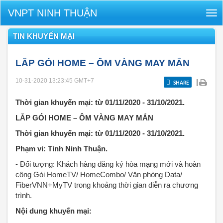
VNPT NINH THUẬN
Tog
nav
TIN KHUYẾN MẠI
LẮP GÓI HOME – ÔM VÀNG MAY MẮN
10-31-2020 13:23:45
GMT+7
|
SHARE
Thời gian khuyến mại: từ 01/11/2020 - 31/10/2021.
LẮP GÓI HOME – ÔM VÀNG MAY MẮN
Thời gian khuyến mại: từ 01/11/2020 - 31/10/2021.
Phạm vi: Tỉnh Ninh Thuận.
- Đối tượng: Khách hàng đăng ký hòa mạng mới và hoàn
công Gói HomeTV/ HomeCombo/ Văn phòng Data/
FiberVNN+MyTV trong khoảng thời gian diễn ra chương
trình.
Nội dung khuyến mại: