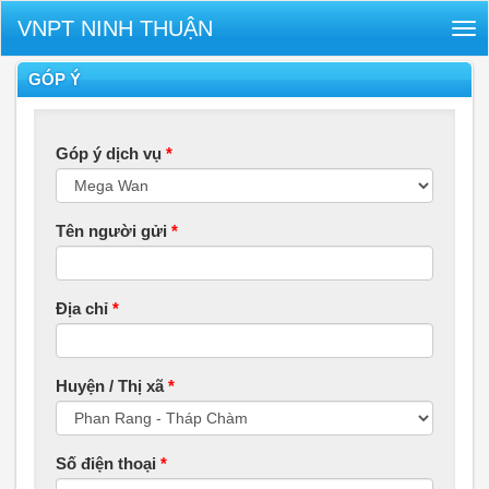
VNPT NINH THUẬN
Tog
nav
GÓP Ý
Góp ý dịch vụ
*
Tên người gửi
*
Địa chỉ
*
Huyện / Thị xã
*
Số điện thoại
*