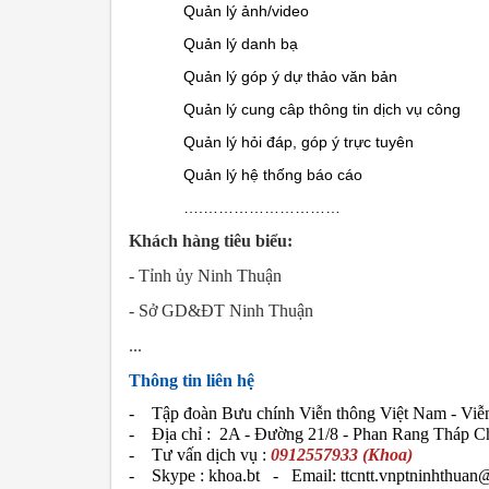
Quản lý ảnh/video
Quản lý danh bạ
Quản lý góp ý dự thảo văn bản
Quản lý cung câp thông tin dịch vụ công
Quản lý hỏi đáp, góp ý trực tuyên
Quản lý hệ thống báo cáo
….………………………
Khách hàng tiêu biểu:
- Tỉnh ủy Ninh Thuận
- Sở GD&ĐT Ninh Thuận
...
Thông tin liên hệ
- Tập đoàn Bưu chính Viễn thông Việt Nam - Viễ
- Địa chỉ :
2A - Đường 21/8 - Phan Rang Tháp C
- Tư vấn dịch vụ :
0912557933 (Khoa)
- Skype : khoa.bt - Email:
ttcntt.vnptninhthua