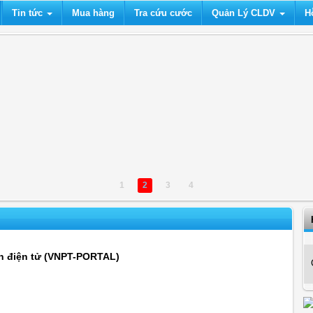
Tin tức
Mua hàng
Tra cứu cước
Quản Lý CLDV
H
1
2
3
4
n điện tử (VNPT-PORTAL)