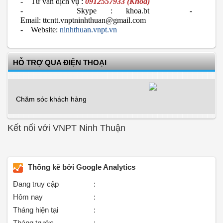
- Tư vấn dịch vụ :
0912557933 (Khoa)
- Skype : khoa.bt -
Email:
ttcntt.vnptninhthuan@gmail.com
- Website:
ninhthuan.vnpt.vn
HỖ TRỢ QUA ĐIỆN THOẠI
Chăm sóc khách hàng
Kết nối với VNPT Ninh Thuận
Thống kê bởi Google Analytics
Đang truy cập
:
Hôm nay
:
Tháng hiện tại
:
Tháng trước
: