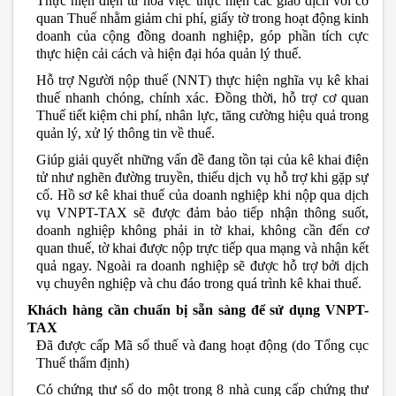
Thực hiện điện tử hoá việc thực hiện các giao dịch với cơ
quan Thuế nhằm giảm chi phí, giấy tờ trong hoạt động kinh
doanh của cộng đồng doanh nghiệp, góp phần tích cực
thực hiện cải cách và hiện đại hóa quản lý thuế.
Hỗ trợ Người nộp thuế (NNT) thực hiện nghĩa vụ kê khai
thuế nhanh chóng, chính xác. Đồng thời, hỗ trợ cơ quan
Thuế tiết kiệm chi phí, nhân lực, tăng cường hiệu quả trong
quản lý, xử lý thông tin về thuế.
Giúp giải quyết những vấn đề đang tồn tại của kê khai điện
tử như nghẽn đường truyền, thiếu dịch vụ hỗ trợ khi gặp sự
cố. Hồ sơ kê khai thuế của doanh nghiệp khi nộp qua dịch
vụ VNPT-TAX sẽ được đảm bảo tiếp nhận thông suốt,
doanh nghiệp không phải in tờ khai, không cần đến cơ
quan thuế, tờ khai được nộp trực tiếp qua mạng và nhận kết
quả ngay. Ngoài ra doanh nghiệp sẽ được hỗ trợ bởi dịch
vụ chuyên nghiệp và chu đáo trong quá trình kê khai thuế.
Khách hàng cần chuẩn bị sẵn sàng để sử dụng VNPT-
TAX
Đã được cấp Mã số thuế và đang hoạt động (do Tổng cục
Thuế thẩm định)
Có chứng thư số do một trong 8 nhà cung cấp chứng thư