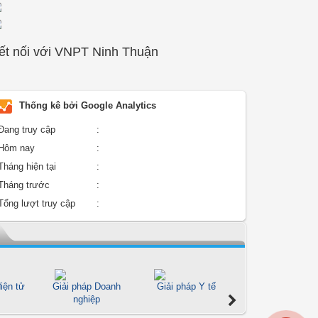
ết nối với VNPT Ninh Thuận
Thống kê bởi Google Analytics
Đang truy cập
:
Hôm nay
:
Tháng hiện tại
:
Tháng trước
:
Tổng lượt truy cập
:
iện tử
Giải pháp Doanh
Giải pháp Y tế
Giải pháp Giáo d
nghiệp