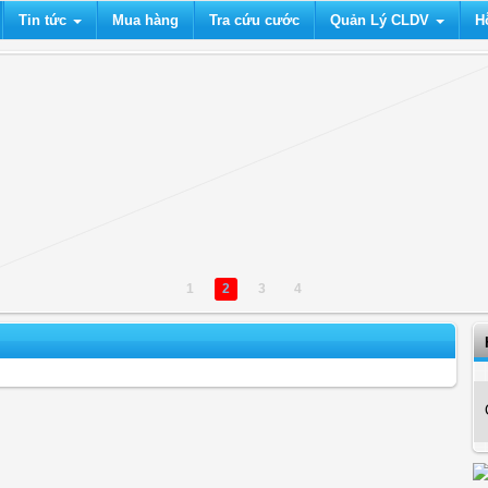
Tin tức
Mua hàng
Tra cứu cước
Quản Lý CLDV
H
1
2
3
4