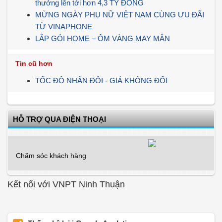
thưởng lên tới hơn 4,3 TỶ ĐỒNG
MỪNG NGÀY PHỤ NỮ VIỆT NAM CÙNG ƯU ĐÃI
TỪ VINAPHONE
LẮP GÓI HOME – ÔM VÀNG MAY MẮN
Tin cũ hơn
TỐC ĐỘ NHÂN ĐÔI - GIÁ KHÔNG ĐỔI
HỖ TRỢ QUA ĐIỆN THOẠI
Chăm sóc khách hàng
Kết nối với VNPT Ninh Thuận