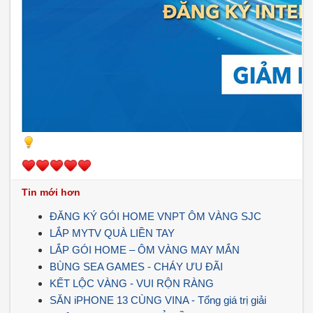
Tin mới hơn
ĐĂNG KÝ GÓI HOME VNPT ÔM VÀNG SJC
LẮP MYTV QUÀ LIỀN TAY
LẮP GÓI HOME – ÔM VÀNG MAY MẮN
️BÙNG SEA GAMES - CHÁY ƯU ĐÃI
KẾT LỘC VÀNG - VUI RỘN RÀNG
SĂN iPHONE 13 CÙNG VINA - Tổng giá trị giải