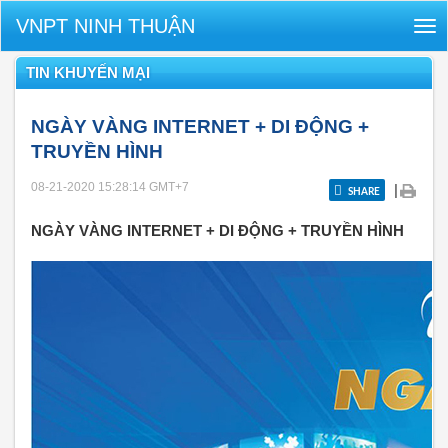
VNPT NINH THUẬN
Tog
nav
TIN KHUYẾN MẠI
NGÀY VÀNG INTERNET + DI ĐỘNG +
TRUYỀN HÌNH
08-21-2020 15:28:14
GMT+7
|
SHARE
NGÀY VÀNG INTERNET + DI ĐỘNG + TRUYỀN HÌNH