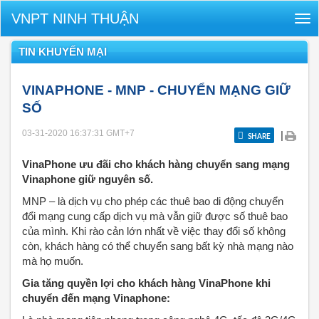
VNPT NINH THUẬN
Tog
nav
TIN KHUYẾN MẠI
VINAPHONE - MNP - CHUYỂN MẠNG GIỮ
SỐ
03-31-2020 16:37:31
GMT+7
|
SHARE
VinaPhone ưu đãi cho khách hàng chuyển sang mạng
Vinaphone giữ nguyên số.
MNP – là dịch vụ cho phép các thuê bao di động chuyển
đổi mạng cung cấp dịch vụ mà vẫn giữ được số thuê bao
của mình. Khi rào cản lớn nhất về việc thay đổi số không
còn, khách hàng có thể chuyển sang bất kỳ nhà mạng nào
mà họ muốn.
Gia tăng quyền lợi cho khách hàng VinaPhone khi
chuyển đến mạng Vinaphone: