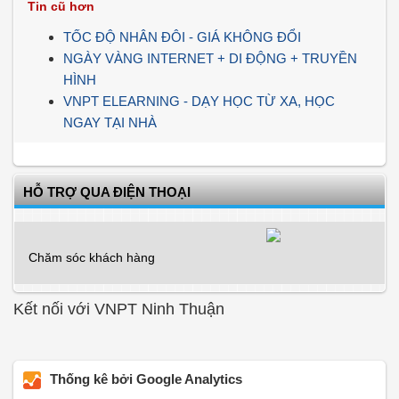
Tin cũ hơn
TỐC ĐỘ NHÂN ĐÔI - GIÁ KHÔNG ĐỔI
NGÀY VÀNG INTERNET + DI ĐỘNG + TRUYỀN
HÌNH
VNPT ELEARNING - DẠY HỌC TỪ XA, HỌC
NGAY TẠI NHÀ
HỖ TRỢ QUA ĐIỆN THOẠI
Chăm sóc khách hàng
Kết nối với VNPT Ninh Thuận
Thống kê bởi Google Analytics