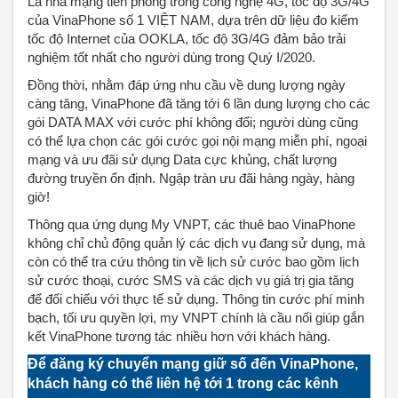
Là nhà mạng tiên phong trong công nghệ 4G, tốc độ 3G/4G
của VinaPhone số 1 VIỆT NAM, dựa trên dữ liệu đo kiểm
tốc độ Internet của OOKLA, tốc độ 3G/4G đảm bảo trải
nghiệm tốt nhất cho người dùng trong Quý I/2020.
Đồng thời, nhằm đáp ứng nhu cầu về dung lượng ngày
càng tăng, VinaPhone đã tăng tới 6 lần dung lượng cho các
gói DATA MAX với cước phí không đổi; người dùng cũng
có thể lựa chọn các gói cước gọi nội mạng miễn phí, ngoại
mạng và ưu đãi sử dụng Data cực khủng, c
hất lượng
đường truyền ổn định.
Ngập tràn ưu đãi hàng ngày, hàng
giờ!
Thông qua ứng dụng My VNPT, các thuê bao VinaPhone
không chỉ chủ động quản lý các dịch vụ đang sử dụng, mà
còn có thể tra cứu thông tin về lịch sử cước bao gồm lịch
sử cước thoại, cước SMS và các dịch vụ giá trị gia tăng
để đối chiếu với thực tế sử dụng. Thông tin cước phí minh
bạch, tối ưu quyền lợi, my VNPT chính là cầu nối giúp gắn
kết VinaPhone tương tác nhiều hơn với khách hàng.
Để đăng ký chuyển mạng giữ số đến VinaPhone,
khách hàng có thể liên hệ tới 1 trong các kênh