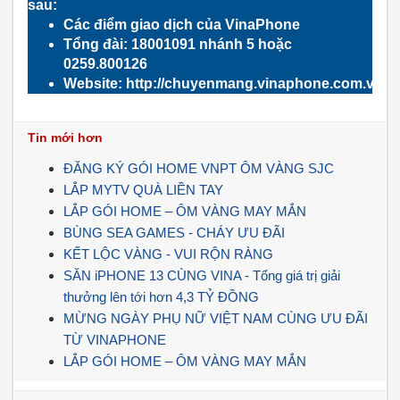
sau:
Các điểm giao dịch của VinaPhone
Tổng đài:
18001091
nhánh 5 hoặc
0259.800126
Website:
http://chuyenmang.vinaphone.com.vn
Tin mới hơn
ĐĂNG KÝ GÓI HOME VNPT ÔM VÀNG SJC
LẮP MYTV QUÀ LIỀN TAY
LẮP GÓI HOME – ÔM VÀNG MAY MẮN
️BÙNG SEA GAMES - CHÁY ƯU ĐÃI
KẾT LỘC VÀNG - VUI RỘN RÀNG
SĂN iPHONE 13 CÙNG VINA - Tổng giá trị giải
thưởng lên tới hơn 4,3 TỶ ĐỒNG
MỪNG NGÀY PHỤ NỮ VIỆT NAM CÙNG ƯU ĐÃI
TỪ VINAPHONE
LẮP GÓI HOME – ÔM VÀNG MAY MẮN