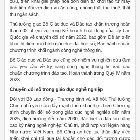
cứu, triển khai giải pháp hóa đơn điện tử khởi tạo từ máy
tính tiền đối với dịch vụ ăn uống, chống thất thu thuế, thất
thu ngân sách.
Thủ tướng giao Bộ Giáo dục và Đào tạo khẩn trương hoàn
thành 02 nhiệm vụ trong Kế hoạch hoạt động của Ủy ban
Quốc gia về chuyển đổi số năm 2022, bao gồm Đề án triển
khai thí điểm mô hình giáo dục đại học số; Ban hành chuẩn
chương trình khối ngành công nghệ thông tin.
Bộ Giáo dục và Đào tạo cũng có nhiệm vụ nghiên cứu đưa
các yêu cầu về kỹ năng công nghệ thông tin vào các
chuẩn chương trình đào tạo. Hoàn thành trong Quý IV năm
2023.
Chuyển đổi số trong giáo dục nghề nghiệp
Đối với Bộ Lao động - Thương binh và Xã hội, Thủ tướng
Chính phủ yêu cầu đẩy mạnh triển khai thực hiện Chương
trình chuyển đổi số trong giáo dục nghề nghiệp đến năm
2025, định hướng đến năm 2030, đặc biệt là đào tạo nâng
cao kỹ năng nghề nghiệp; Chủ trì, phối hợp với Ngân hàng
Nhà nước Việt Nam, Bộ Công an tiếp tục thúc đẩy việc
triển khai chi trả qua tài khoản cho các đối tượng được