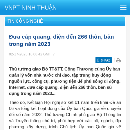
VNPT NINH THUẬN
Tog
nav
TIN CÔNG NGHỆ
Đưa cáp quang, điện đến 266 thôn, bản
trong năm 2023
02-17-2023 16:08:42
GMT+7
|
SHARE
Thủ tướng giao Bộ TT&TT, Công Thương cùng Ủy ban
quản lý vốn nhà nước chỉ đạo, tập trung huy động
nguồn lực, công cụ, phương tiện để phủ sóng di động,
Internet, đưa cáp quang, điện đến 266 thôn, bản sử
dụng trong năm 2023...
Theo đó, Kết luận Hội nghị sơ kết 01 năm triển khai Đề án
06 và tổng kết hoạt động của Ủy ban Quốc gia về chuyển
đổi số năm 2022, Thủ tướng Chính phủ giao Bộ Thông tin
và Truyền thông chủ trì, phối hợp với các bộ, ngành, địa
phương xây dựng, trình Chủ tịch Ủy ban Quốc gia về