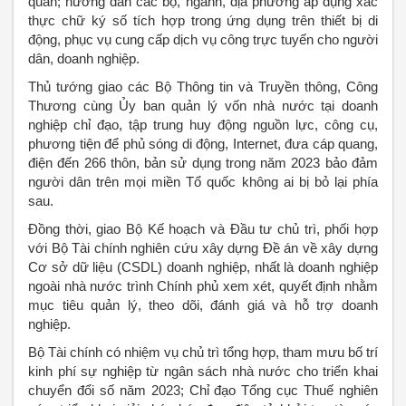
quan; hướng dẫn các bộ, ngành, địa phương áp dụng xác
thực chữ ký số tích hợp trong ứng dụng trên thiết bị di
động, phục vụ cung cấp dịch vụ công trực tuyến cho người
dân, doanh nghiệp.
Thủ tướng giao các Bộ Thông tin và Truyền thông, Công
Thương cùng Ủy ban quản lý vốn nhà nước tại doanh
nghiệp chỉ đạo, tập trung huy động nguồn lực, công cụ,
phương tiện để phủ sóng di động, Internet, đưa cáp quang,
điện đến 266 thôn, bản sử dụng trong năm 2023 bảo đảm
người dân trên mọi miền Tổ quốc không ai bị bỏ lại phía
sau.
Đồng thời, giao Bộ Kế hoạch và Đầu tư chủ trì, phối hợp
với Bộ Tài chính nghiên cứu xây dựng Đề án về xây dựng
Cơ sở dữ liệu (CSDL) doanh nghiệp, nhất là doanh nghiệp
ngoài nhà nước trình Chính phủ xem xét, quyết định nhằm
mục tiêu quản lý, theo dõi, đánh giá và hỗ trợ doanh
nghiệp.
Bộ Tài chính có nhiệm vụ chủ trì tổng hợp, tham mưu bố trí
kinh phí sự nghiệp từ ngân sách nhà nước cho triển khai
chuyển đổi số năm 2023; Chỉ đạo Tổng cục Thuế nghiên