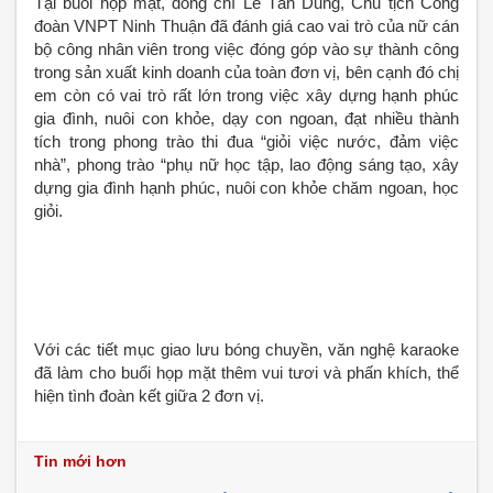
Tại buổi họp mặt, đồng chí Lê Tấn Dũng, Chủ tịch Công
đoàn VNPT Ninh Thuận đã đánh giá cao vai trò của nữ cán
bộ công nhân viên trong việc đóng góp vào sự thành công
trong sản xuất kinh doanh của toàn đơn vị, bên cạnh đó chị
em còn có vai trò rất lớn trong việc xây dựng hạnh phúc
gia đình, nuôi con khỏe, dạy con ngoan, đạt nhiều thành
tích trong phong trào thi đua “giỏi việc nước, đảm việc
nhà”, phong trào “phụ nữ học tập, lao động sáng tạo, xây
dựng gia đình hạnh phúc, nuôi con khỏe chăm ngoan, học
giỏi.
Với các tiết mục giao lưu bóng chuyền, văn nghệ karaoke
đã làm cho buổi họp mặt thêm vui tươi và phấn khích, thể
hiện tình đoàn kết giữa 2 đơn vị.
Tin mới hơn