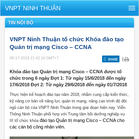
VNPT NINH THUẬN
Tog
nav
TIN NỘI BỘ
VNPT Ninh Thuận tổ chức Khóa đào tạo
Quản trị mạng Cisco – CCNA
06-17-2018 21:42:10
GMT+7
|
SHARE
Khóa đào tạo Quản trị mạng Cisco – CCNA được tổ
chức trong 6 ngày Đợt 1: Từ ngày 15/6/2018 đến ngày
17/6/2018 Đợt 2: Từ ngày 29/6/2018 đến ngày 01/7/2018
Thực hiện kế hoạch đào tạo năm 2018, nhằm cung cấp kiến thức,
kỹ năng cơ bản về năng lực quản trị mạng, nâng cao trình độ đội
ngũ cán bộ của VNPT Ninh Thuận trong giai đoạn hiện nay. Viễn
Thông Ninh Thuận phối hợp với Trung tâm bồi dưỡng nghiệp vụ
đào tạo Quản trị mạng Cisco – CCNA cho
III tổ chức khóa
các cán bộ công nhân viên.