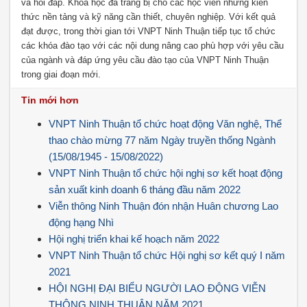
và hỏi đáp. Khóa học đã trang bị cho các học viên những kiến
thức nền tảng và kỹ năng cần thiết, chuyên nghiệp. Với kết quả
đạt được, trong thời gian tới VNPT Ninh Thuận tiếp tục tổ chức
các khóa đào tạo với các nội dung nâng cao phù hợp với yêu cầu
của ngành và đáp ứng yêu cầu đào tạo của VNPT Ninh Thuận
trong giai đoạn mới.
Tin mới hơn
VNPT Ninh Thuận tổ chức hoạt động Văn nghệ, Thể
thao chào mừng 77 năm Ngày truyền thống Ngành
(15/08/1945 - 15/08/2022)
VNPT Ninh Thuận tổ chức hội nghị sơ kết hoạt động
sản xuất kinh doanh 6 tháng đầu năm 2022
Viễn thông Ninh Thuận đón nhận Huân chương Lao
động hạng Nhì
Hội nghị triển khai kế hoạch năm 2022
VNPT Ninh Thuận tổ chức Hội nghị sơ kết quý I năm
2021
HỘI NGHỊ ĐẠI BIỂU NGƯỜI LAO ĐỘNG VIỄN
THÔNG NINH THUẬN NĂM 2021