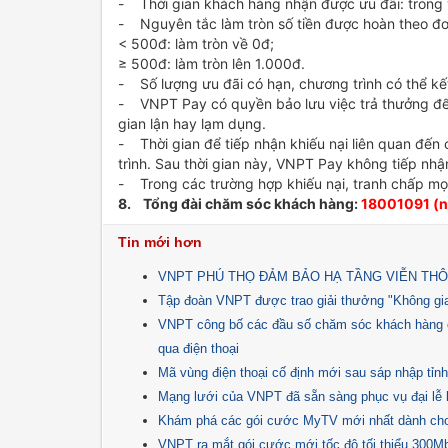
- Thời gian khách hàng nhận được ưu đãi: trong v
- Nguyên tắc làm tròn số tiền được hoàn theo đơ
< 500đ: làm tròn về 0đ;
≥ 500đ: làm tròn lên 1.000đ.
- Số lượng ưu đãi có hạn, chương trình có thể kế
- VNPT Pay có quyền bảo lưu việc trả thưởng để 
gian lận hay lạm dụng.
- Thời gian để tiếp nhận khiếu nại liên quan đến
trình. Sau thời gian này, VNPT Pay không tiếp nhậ
- Trong các trường hợp khiếu nại, tranh chấp mọ
8. Tổng đài chăm sóc khách hàng:
18001091 (n
Tin mới hơn
VNPT PHÚ THỌ ĐẢM BẢO HẠ TẦNG VIỄN THÔ
Tập đoàn VNPT được trao giải thưởng "Không gian
VNPT công bố các đầu số chăm sóc khách hàng c
qua điện thoại
Mã vùng điện thoại cố định mới sau sáp nhập tỉn
Mạng lưới của VNPT đã sẵn sàng phục vụ đại lễ
Khám phá các gói cước MyTV mới nhất dành c
VNPT ra mắt gói cước mới tốc độ tối thiểu 300M