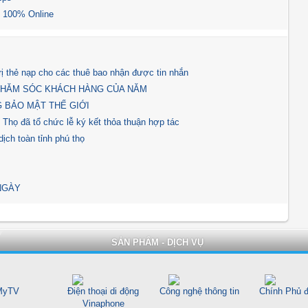
M 100% Online
ị thẻ nạp cho các thuê bao nhận được tin nhắn
HĂM SÓC KHÁCH HÀNG CỦA NĂM ️
G BẢO MẬT THẾ GIỚI
Thọ đã tổ chức lễ ký kết thỏa thuận hợp tác
dịch toàn tỉnh phú thọ
NGÀY
SẢN PHẨM - DỊCH VỤ
yTV
Điện thoại di động
Công nghệ thông tin
Chính Phủ đ
Vinaphone