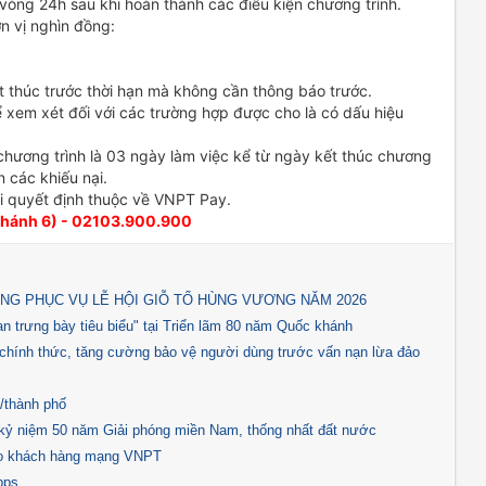
òng 24h sau khi hoàn thành các điều kiện chương trình.
n vị nghìn đồng:
t thúc trước thời hạn mà không cần thông báo trước.
xem xét đối với các trường hợp được cho là có dấu hiệu
 chương trình là 03 ngày làm việc kể từ ngày kết thúc chương
n các khiếu nại.
i quyết định thuộc về VNPT Pay.
hánh 6) - 02103.900.900
NG PHỤC VỤ LỄ HỘI GIỖ TỔ HÙNG VƯƠNG NĂM 2026
 trưng bày tiêu biểu" tại Triển lãm 80 năm Quốc khánh
hính thức, tăng cường bảo vệ người dùng trước vấn nạn lừa đảo
h/thành phố
 kỷ niệm 50 năm Giải phóng miền Nam, thống nhất đất nước
ho khách hàng mạng VNPT
bps