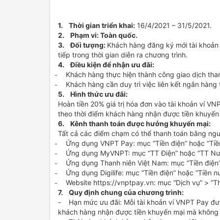
1. Thời gian triển khai:
16/4/2021 – 31/5/2021.
2. Phạm vi: Toàn quốc.
3. Đối tượng:
Khách hàng đăng ký mới tài khoản v
tiếp trong thời gian diễn ra chương trình.
4. Điều kiện để nhận ưu đãi:
̵ Khách hàng thực hiện thành công giao dịch tha
̵ Khách hàng cần duy trì việc liên kết ngân hàng t
5. Hình thức ưu đãi:
Hoàn tiền 20% giá trị hóa đơn vào tài khoản ví V
theo thời điểm khách hàng nhận được tiền khuyến
6. Kênh thanh toán được hưởng khuyến mại:
Tất cả các điểm chạm có thể thanh toán bằng ngu
̵ Ứng dụng VNPT Pay: mục “Tiền điện” hoặc “Tiề
̵ Ứng dụng MyVNPT: mục “TT Điện” hoặc “TT Nư
̵ Ứng dụng Thanh niên Việt Nam: mục “Tiền điện”
̵ Ứng dụng Digilife: mục “Tiền điện” hoặc “Tiền n
̵ Website https://vnptpay.vn: mục “Dịch vụ” > “Th
7. Quy định chung của chương trình:
- Hạn mức ưu đãi: Mỗi tài khoản ví VNPT Pay đượ
khách hàng nhận được tiền khuyến mại mà không bị