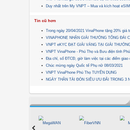
Duy nhất trên My VNPT – Mua và kích hoạt eSI
Tin cũ hơn
Trong ngày 20/04/2021 VinaPhone tặng 20% giá tr
VINAPHONE NHẬN GIẢI THƯỞNG TỔNG ĐÀI C
VNPT eKYC ĐẠT GIẢI VÀNG TẠI GIẢI THƯỞN
VNPT VinaPhone - Phú Thọ và Bưu điện tỉnh Phú 
Địa chỉ, số ĐTCĐ, giờ làm việc tại các điểm giao 
Chúc mừng ngày Quốc tế Phụ nữ 08/03/2021
VNPT VinaPhone Phú Thọ TUYỂN DỤNG
NGÀY THẦN TÀI ĐÓN SIÊU ƯU ĐÃI TRONG 3 
ải pháp Giáo dục
MegaWAN
FiberVNN
M