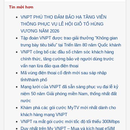
Tin mới hơn
VNPT PHÚ THỌ ĐẢM BẢO HẠ TẦNG VIỄN
THÔNG PHỤC VỤ LỄ HỘI GIỖ TỔ HÙNG
VƯƠNG NĂM 2026
Tập đoàn VNPT được trao giải thưởng "Không gian
trưng bày tiêu biểu" tại Triển lãm 80 năm Quốc khánh
VNPT công bố các đầu số chăm sóc khách hàng
chính thức, tăng cường bảo vệ người dùng trước
vấn nạn lừa đảo qua điện thoại
Mã vùng điện thoại cố định mới sau sáp nhập
tỉnh/thành phố
Mạng lưới của VNPT đã sẵn sàng phục vụ đại lễ kỷ
niệm 50 năm Giải phóng miền Nam, thống nhất đất
nước
Khám phá các gói cước MyTV mới nhất dành cho
khách hàng mạng VNPT
VNPT ra mắt gói cước mới tốc độ tối thiểu 300Mbps
Duy nhất trên My VNPT – Mua và kích hoạt eSIM