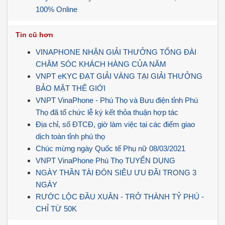
100% Online
Tin cũ hơn
VINAPHONE NHẬN GIẢI THƯỞNG TỔNG ĐÀI
CHĂM SÓC KHÁCH HÀNG CỦA NĂM ️
VNPT eKYC ĐẠT GIẢI VÀNG TẠI GIẢI THƯỞNG
BẢO MẬT THẾ GIỚI
VNPT VinaPhone - Phú Thọ và Bưu điện tỉnh Phú
Thọ đã tổ chức lễ ký kết thỏa thuận hợp tác
Địa chỉ, số ĐTCĐ, giờ làm việc tại các điểm giao
dịch toàn tỉnh phú thọ
Chúc mừng ngày Quốc tế Phụ nữ 08/03/2021
VNPT VinaPhone Phú Thọ TUYỂN DỤNG
NGÀY THẦN TÀI ĐÓN SIÊU ƯU ĐÃI TRONG 3
NGÀY
RƯỚC LỘC ĐẦU XUÂN - TRỞ THÀNH TỶ PHÚ -
CHỈ TỪ 50K