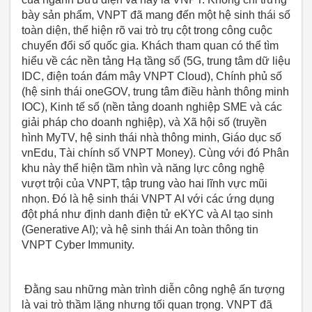
bày sản phẩm, VNPT đã mang đến một hệ sinh thái số
toàn diện, thể hiện rõ vai trò trụ cột trong công cuộc
chuyển đổi số quốc gia. Khách tham quan có thể tìm
hiểu về các nền tảng Hạ tầng số (5G, trung tâm dữ liệu
IDC, điện toán đám mây VNPT Cloud), Chính phủ số
(hệ sinh thái oneGOV, trung tâm điều hành thông minh
IOC), Kinh tế số (nền tảng doanh nghiệp SME và các
giải pháp cho doanh nghiệp), và Xã hội số (truyền
hình MyTV, hệ sinh thái nhà thông minh, Giáo dục số
vnEdu, Tài chính số VNPT Money). Cùng với đó Phân
khu này thể hiện tầm nhìn và năng lực công nghệ
vượt trội của VNPT, tập trung vào hai lĩnh vực mũi
nhọn. Đó là hệ sinh thái VNPT AI với các ứng dụng
đột phá như định danh điện tử eKYC và AI tạo sinh
(Generative AI); và hệ sinh thái An toàn thông tin
VNPT Cyber Immunity.
Đằng sau những màn trình diễn công nghệ ấn tượng
là vai trò thầm lặng nhưng tối quan trọng. VNPT đã