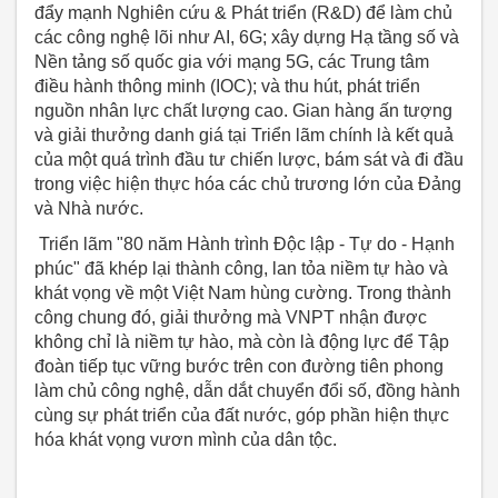
đẩy mạnh Nghiên cứu & Phát triển (R&D) để làm chủ
các công nghệ lõi như AI, 6G; xây dựng Hạ tầng số và
Nền tảng số quốc gia với mạng 5G, các Trung tâm
điều hành thông minh (IOC); và thu hút, phát triển
nguồn nhân lực chất lượng cao. Gian hàng ấn tượng
và giải thưởng danh giá tại Triển lãm chính là kết quả
của một quá trình đầu tư chiến lược, bám sát và đi đầu
trong việc hiện thực hóa các chủ trương lớn của Đảng
và Nhà nước.
Triển lãm "80 năm Hành trình Độc lập - Tự do - Hạnh
phúc" đã khép lại thành công, lan tỏa niềm tự hào và
khát vọng về một Việt Nam hùng cường. Trong thành
công chung đó, giải thưởng mà VNPT nhận được
không chỉ là niềm tự hào, mà còn là động lực để Tập
đoàn tiếp tục vững bước trên con đường tiên phong
làm chủ công nghệ, dẫn dắt chuyển đổi số, đồng hành
cùng sự phát triển của đất nước, góp phần hiện thực
hóa khát vọng vươn mình của dân tộc.