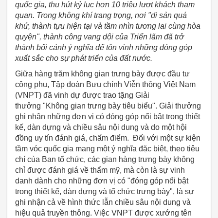
quốc gia, thu hút kỷ lục hơn 10 triệu lượt khách tham
quan. Trong không khí trang trọng, nơi "di sản quá
khứ, thành tựu hiện tại và tầm nhìn tương lai cùng hòa
quyện", thành công vang dội của Triển lãm đã trở
thành bối cảnh ý nghĩa để tôn vinh những đóng góp
xuất sắc cho sự phát triển của đất nước.
Giữa hàng trăm không gian trưng bày được đầu tư
công phu, Tập đoàn Bưu chính Viễn thông Việt Nam
(VNPT) đã vinh dự được trao tặng Giải
thưởng "Không gian trưng bày tiêu biểu". Giải thưởng
ghi nhận những đơn vị có đóng góp nổi bật trong thiết
kế, dàn dựng và chiều sâu nội dung và do một hội
đồng uy tín đánh giá, chấm điểm. Đối với một sự kiện
tầm vóc quốc gia mang một ý nghĩa đặc biệt, theo tiêu
chí của Ban tổ chức, các gian hàng trưng bày không
chỉ được đánh giá về thẩm mỹ, mà còn là sự vinh
danh dành cho những đơn vị có "đóng góp nổi bật
trong thiết kế, dàn dựng và tổ chức trưng bày", là sự
ghi nhận cả về hình thức lẫn chiều sâu nội dung và
hiệu quả truyền thông. Việc VNPT được xướng tên