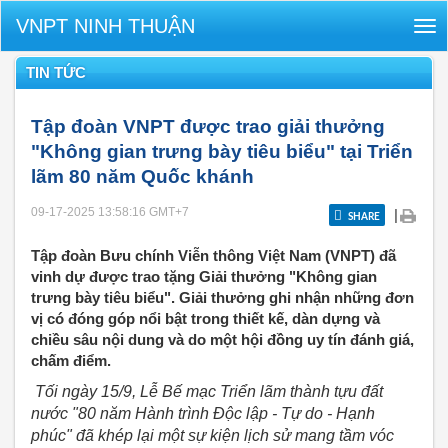
VNPT NINH THUẬN
Tog
nav
TIN TỨC
Tập đoàn VNPT được trao giải thưởng
"Không gian trưng bày tiêu biểu" tại Triển
lãm 80 năm Quốc khánh
09-17-2025 13:58:16
GMT+7
|
SHARE
Tập đoàn Bưu chính Viễn thông Việt Nam (VNPT) đã
vinh dự được trao tặng Giải thưởng "Không gian
trưng bày tiêu biểu". Giải thưởng ghi nhận những đơn
vị có đóng góp nổi bật trong thiết kế, dàn dựng và
chiều sâu nội dung và do một hội đồng uy tín đánh giá,
chấm điểm.
Tối ngày 15/9, Lễ Bế mạc Triển lãm thành tựu đất
nước "80 năm Hành trình Độc lập - Tự do - Hạnh
phúc" đã khép lại một sự kiện lịch sử mang tầm vóc