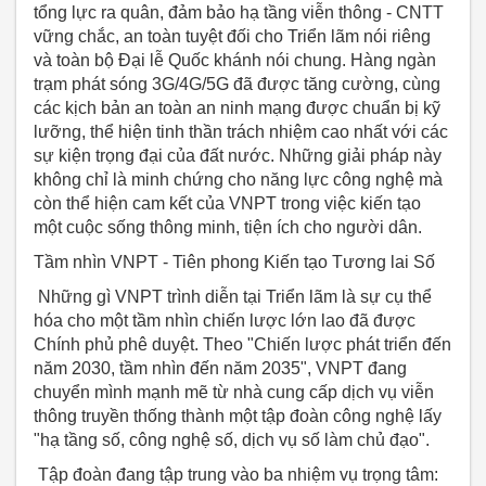
tổng lực ra quân, đảm bảo hạ tầng viễn thông - CNTT
vững chắc, an toàn tuyệt đối cho Triển lãm nói riêng
và toàn bộ Đại lễ Quốc khánh nói chung. Hàng ngàn
trạm phát sóng 3G/4G/5G đã được tăng cường, cùng
các kịch bản an toàn an ninh mạng được chuẩn bị kỹ
lưỡng, thể hiện tinh thần trách nhiệm cao nhất với các
sự kiện trọng đại của đất nước. Những giải pháp này
không chỉ là minh chứng cho năng lực công nghệ mà
còn thể hiện cam kết của VNPT trong việc kiến tạo
một cuộc sống thông minh, tiện ích cho người dân.
Tầm nhìn VNPT - Tiên phong Kiến tạo Tương lai Số
Những gì VNPT trình diễn tại Triển lãm là sự cụ thể
hóa cho một tầm nhìn chiến lược lớn lao đã được
Chính phủ phê duyệt. Theo "Chiến lược phát triển đến
năm 2030, tầm nhìn đến năm 2035", VNPT đang
chuyển mình mạnh mẽ từ nhà cung cấp dịch vụ viễn
thông truyền thống thành một tập đoàn công nghệ lấy
"hạ tầng số, công nghệ số, dịch vụ số làm chủ đạo".
Tập đoàn đang tập trung vào ba nhiệm vụ trọng tâm: