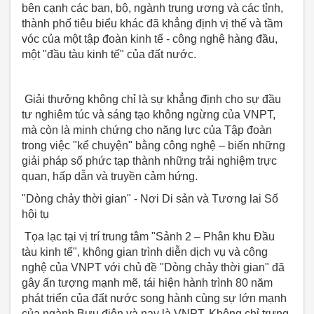
bên cạnh các ban, bộ, ngành trung ương và các tỉnh,
thành phố tiêu biểu khác đã khẳng định vị thế và tầm
vóc của một tập đoàn kinh tế - công nghệ hàng đầu,
một "đầu tàu kinh tế" của đất nước.
Giải thưởng không chỉ là sự khẳng định cho sự đầu
tư nghiêm túc và sáng tạo không ngừng của VNPT,
mà còn là minh chứng cho năng lực của Tập đoàn
trong việc "kể chuyện" bằng công nghệ – biến những
giải pháp số phức tạp thành những trải nghiệm trực
quan, hấp dẫn và truyền cảm hứng.
"Dòng chảy thời gian" - Nơi Di sản và Tương lai Số
hội tụ
Tọa lạc tại vị trí trung tâm "Sảnh 2 – Phân khu Đầu
tàu kinh tế", không gian trình diễn dịch vụ và công
nghệ của VNPT với chủ đề "Dòng chảy thời gian" đã
gây ấn tượng mạnh mẽ, tái hiện hành trình 80 năm
phát triển của đất nước song hành cùng sự lớn mạnh
của ngành Bưu điện và nay là VNPT. Không chỉ trưng