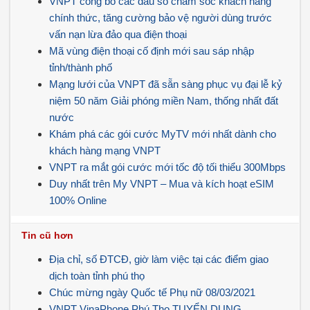
VNPT công bố các đầu số chăm sóc khách hàng
chính thức, tăng cường bảo vệ người dùng trước
vấn nạn lừa đảo qua điện thoại
Mã vùng điện thoại cố định mới sau sáp nhập
tỉnh/thành phố
Mạng lưới của VNPT đã sẵn sàng phục vụ đại lễ kỷ
niệm 50 năm Giải phóng miền Nam, thống nhất đất
nước
Khám phá các gói cước MyTV mới nhất dành cho
khách hàng mạng VNPT
VNPT ra mắt gói cước mới tốc độ tối thiểu 300Mbps
Duy nhất trên My VNPT – Mua và kích hoạt eSIM
100% Online
Tin cũ hơn
Địa chỉ, số ĐTCĐ, giờ làm việc tại các điểm giao
dịch toàn tỉnh phú thọ
Chúc mừng ngày Quốc tế Phụ nữ 08/03/2021
VNPT VinaPhone Phú Thọ TUYỂN DỤNG