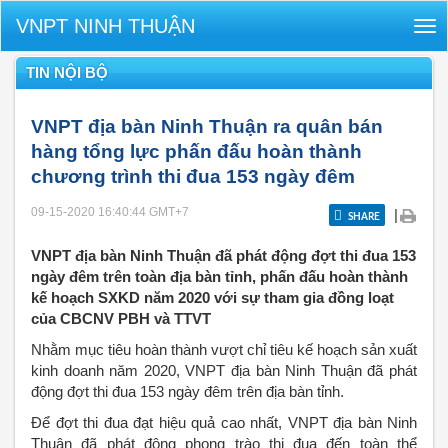
VNPT NINH THUẬN
Tog
nav
TIN NỘI BỘ
VNPT địa bàn Ninh Thuận ra quân bán
hàng tổng lực phấn đấu hoàn thành
chương trình thi đua 153 ngày đêm
09-15-2020 16:40:44
GMT+7
|
SHARE
VNPT địa bàn Ninh Thuận đã phát động đợt thi đua 153
ngày đêm trên toàn địa bàn tỉnh, phấn đấu hoàn thành
kế hoạch SXKD năm 2020 với sự tham gia đồng loạt
của CBCNV PBH và TTVT
Nhằm mục tiêu hoàn thành vượt chỉ tiêu kế hoạch sản xuất
kinh doanh năm 2020, VNPT địa bàn Ninh Thuận đã phát
động đợt thi đua 153 ngày đêm trên địa bàn tỉnh.
Để đợt thi đua đạt hiệu quả cao nhất, VNPT địa bàn Ninh
Thuận đã phát động phong trào thi đua đến toàn thể