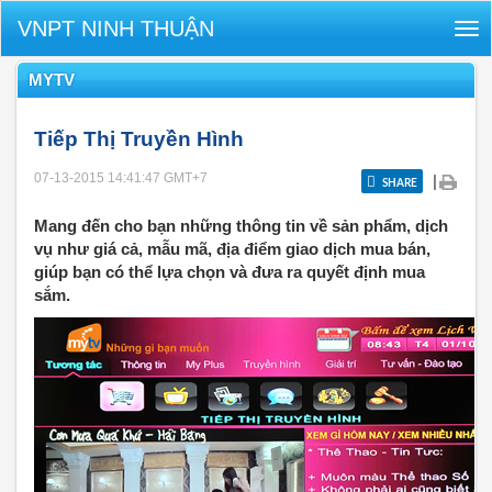
VNPT NINH THUẬN
Tog
nav
MYTV
Tiếp Thị Truyền Hình
07-13-2015 14:41:47
GMT+7
|
SHARE
Mang đến cho bạn những thông tin về sản phẩm, dịch
vụ như giá cả, mẫu mã, địa điểm giao dịch mua bán,
giúp bạn có thể lựa chọn và đưa ra quyết định mua
sắm.