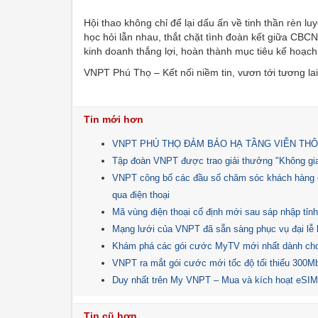
Hội thao không chỉ để lại dấu ấn về tinh thần rèn l
học hỏi lẫn nhau, thắt chặt tình đoàn kết giữa CB
kinh doanh thắng lợi, hoàn thành mục tiêu kế hoạc
VNPT Phú Thọ – Kết nối niềm tin, vươn tới tương lai
Tin mới hơn
VNPT PHÚ THỌ ĐẢM BẢO HẠ TẦNG VIỄN THÔ
Tập đoàn VNPT được trao giải thưởng "Không gian
VNPT công bố các đầu số chăm sóc khách hàng c
qua điện thoại
Mã vùng điện thoại cố định mới sau sáp nhập tỉn
Mạng lưới của VNPT đã sẵn sàng phục vụ đại lễ
Khám phá các gói cước MyTV mới nhất dành c
VNPT ra mắt gói cước mới tốc độ tối thiểu 300M
Duy nhất trên My VNPT – Mua và kích hoạt eSI
Tin cũ hơn