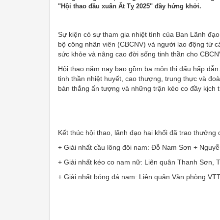
"Hội thao đầu xuân Ất Tỵ 2025" đầy hứng khởi.
Sự kiện có sự tham gia nhiệt tình của Ban Lãnh đ
bộ công nhân viên (CBCNV) và người lao động từ cá
sức khỏe và nâng cao đời sống tinh thần cho CBCN
Hội thao năm nay bao gồm ba môn thi đấu hấp dẫn: 
tinh thần nhiệt huyết, cao thượng, trung thực và 
bàn thắng ấn tượng và những trận kéo co đầy kịch tí
Kết thúc hội thao, lãnh đạo hai khối đã trao thưởng
+ Giải nhất cầu lông đôi nam: Đỗ Nam Sơn + Nguyễ
+ Giải nhất kéo co nam nữ: Liên quân Thanh Sơn,
+ Giải nhất bóng đá nam: Liên quân Văn phòng V