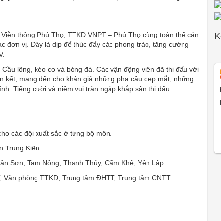
ạo Viễn thông Phú Thọ, TTKD VNPT – Phú Thọ cùng toàn thể cán
K
c đơn vị. Đây là dịp để thúc đẩy các phong trào, tăng cường
V.
Cầu lông, kéo co và bóng đá. Các vận động viên đã thi đấu với
đoàn kết, mang đến cho khán giả những pha cầu đẹp mắt, những
nh. Tiếng cười và niềm vui tràn ngập khắp sân thi đấu.
 cho các đội xuất sắc ở từng bộ môn.
n Trung Kiên
 Tân Sơn, Tam Nông, Thanh Thủy, Cẩm Khê, Yên Lập
TT, Văn phòng TTKD, Trung tâm ĐHTT, Trung tâm CNTT