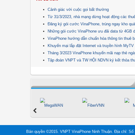
Cảnh giác với cuộc gọi bất thường
Từ 31/3/2023, nhà mạng dừng hoạt động các thuê
Đăng ký gói cước VinaPhone, trúng ngay kho quà
Những gói cước VinaPhone ưu đãi data từ 4GB da
VinaPhone hướng dẫn chuẩn hóa thông tin thuê 
Khuyến mại lắp đặt Internet và truyền hình MyTV
Tháng 3/2023 VinaPhone khuyến mãi nạp thẻ ngà
Tập đoàn VNPT và TW HỘI NDVN ký kết thỏa thuậ
ải pháp Giáo dục
MegaWAN
FiberVNN
M
Bản quyền ©2015. VNPT VinaPhone Ninh Thuận. Địa chỉ: Số