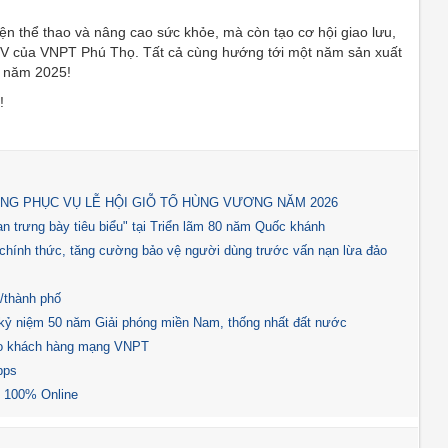
uyện thể thao và nâng cao sức khỏe, mà còn tạo cơ hội giao lưu,
CNV của VNPT Phú Thọ. Tất cả cùng hướng tới một năm sản xuất
h năm 2025!
!
NG PHỤC VỤ LỄ HỘI GIỖ TỔ HÙNG VƯƠNG NĂM 2026
 trưng bày tiêu biểu" tại Triển lãm 80 năm Quốc khánh
hính thức, tăng cường bảo vệ người dùng trước vấn nạn lừa đảo
h/thành phố
 kỷ niệm 50 năm Giải phóng miền Nam, thống nhất đất nước
ho khách hàng mạng VNPT
bps
M 100% Online