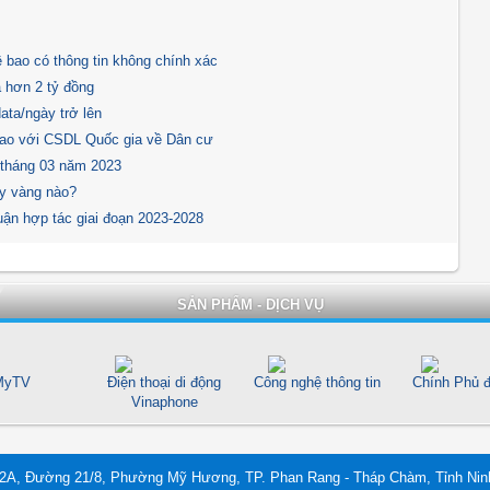
 bao có thông tin không chính xác
 hơn 2 tỷ đồng
ta/ngày trở lên
bao với CSDL Quốc gia về Dân cư
 tháng 03 năm 2023
y vàng nào?
n hợp tác giai đoạn 2023-2028
SẢN PHẨM - DỊCH VỤ
yTV
Điện thoại di động
Công nghệ thông tin
Chính Phủ đ
Vinaphone
 2A, Đường 21/8, Phường Mỹ Hương, TP. Phan Rang - Tháp Chàm, Tỉnh Nin