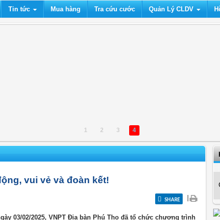
Tin tức
Mua hàng
Tra cứu cước
Quản Lý CLDV
H
1
2
3
4
động, vui vẻ và đoàn kết!
|
SHARE
gày 03/02/2025, VNPT Địa bàn Phú Thọ đã tổ chức chương trình