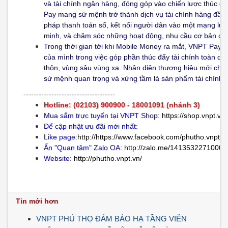
và tài chính ngân hàng, đóng góp vào chiến lược thúc đẩ
Pay mang sứ mệnh trở thành dịch vụ tài chính hàng đầu,
pháp thanh toán số, kết nối người dân vào một mạng lưới 
minh, và chăm sóc những hoạt động, nhu cầu cơ bản của
Trong thời gian tới khi Mobile Money ra mắt, VNPT Pay 
của mình trong việc góp phần thúc đẩy tài chính toàn diệ
thôn, vùng sâu vùng xa. Nhận diện thương hiệu mới chí
sứ mệnh quan trọng và xứng tầm là sản phẩm tài chính 
------------------------------------
Hotline: (02103) 900900 - 18001091 (nhánh 3)
Mua sắm trực tuyến tại VNPT Shop:
https://shop.vnpt.vn
Để cập nhật ưu đãi mới nhất:
Like page:
http://https://www.facebook.com/phutho.vnpt.v
Ấn "Quan tâm" Zalo OA:
http://zalo.me/1413532271000
Website:
http://phutho.vnpt.vn/
Tin mới hơn
VNPT PHÚ THỌ ĐẢM BẢO HẠ TẦNG VIỄN