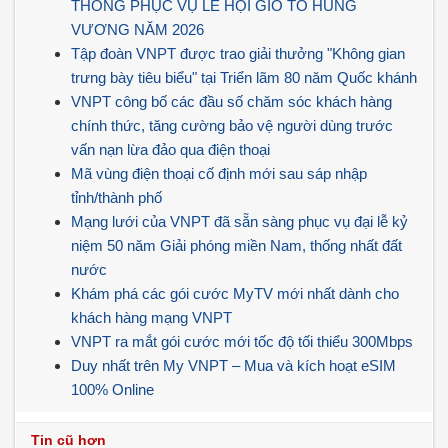
THÔNG PHỤC VỤ LỄ HỘI GIỖ TỔ HÙNG
VƯƠNG NĂM 2026
Tập đoàn VNPT được trao giải thưởng "Không gian
trưng bày tiêu biểu" tại Triển lãm 80 năm Quốc khánh
VNPT công bố các đầu số chăm sóc khách hàng
chính thức, tăng cường bảo vệ người dùng trước
vấn nạn lừa đảo qua điện thoại
Mã vùng điện thoại cố định mới sau sáp nhập
tỉnh/thành phố
Mạng lưới của VNPT đã sẵn sàng phục vụ đại lễ kỷ
niệm 50 năm Giải phóng miền Nam, thống nhất đất
nước
Khám phá các gói cước MyTV mới nhất dành cho
khách hàng mạng VNPT
VNPT ra mắt gói cước mới tốc độ tối thiểu 300Mbps
Duy nhất trên My VNPT – Mua và kích hoạt eSIM
100% Online
Tin cũ hơn