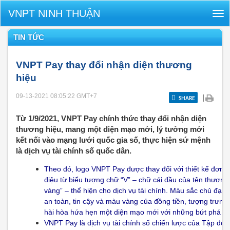
VNPT NINH THUẬN
Tog
nav
TIN TỨC
VNPT Pay thay đổi nhận diện thương
hiệu
09-13-2021 08:05:22
GMT+7
|
SHARE
Từ 1/9/2021, VNPT Pay chính thức thay đổi nhận diện
thương hiệu, mang một diện mạo mới, lý tưởng mới
kết nối vào mạng lưới quốc gia số, thực hiện sứ mệnh
là dịch vụ tài chính số quốc dân.
Theo đó, logo VNPT Pay được thay đổi với thiết kế đơn
điệu từ biểu tượng chữ “V” – chữ cái đầu của tên thươn
vàng” – thể hiện cho dịch vụ tài chính. Màu sắc chủ đạo
an toàn, tin cậy và màu vàng của đồng tiền, tượng trưng
hài hòa hứa hẹn một diện mạo mới với những bứt phá mới
VNPT Pay là dịch vụ tài chính số chiến lược của Tập đo